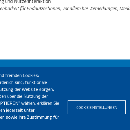
ng und Nutzerinteraktion
nbarkeit für Endnutzer*innen, vor allem bei Vormerkungen, Merkl
nd fremden Cookies:
üro Bozen
Sebastian-Altmann-Str. 17 - 39100 Bozen - Tel. 0471 285730
derlich sind; funktionale
o Bruneck
Enrico-Fermi-Str. 6 (LibriKa) - 39031 Bruneck - Tel. 0474 414121
 Nutzung der Website sorgen;
ten über die Nutzung der
neuigkeiten@bvs.bz.it
- PEC:
bibliotheksverband@pec.bvs.bz.it
PTIEREN" wählen, erklären Sie
COOKIE EINSTELLUNGEN
en jederzeit unter
hnen sowie Ihre Zustimmung für
Impressum
|
Privacy
|
Transparenz
|
Sozialbilanz
|
Barrierefreiheit