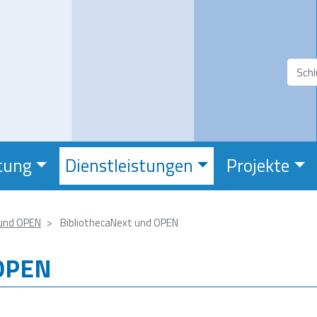
Direkt
zum
Inhalt
Suchfeld
Suc
tung
Dienstleistungen
Projekte
und OPEN
BibliothecaNext und OPEN
 OPEN