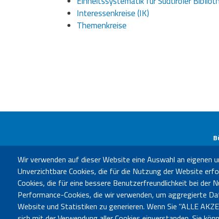
Einheitssystematik für Südtiroler Biblio
Interessenkreise (IK)
Themenkreise
B
Bür
Wir verwenden auf dieser Website eine Auswahl an eigenen u
Unverzichtbare Cookies, die für die Nutzung der Website erfor
Cookies, die für eine bessere Benutzerfreundlichkeit bei der
Performance-Cookies, die wir verwenden, um aggregierte Da
Website und Statistiken zu generieren. Wenn Sie "ALLE AKZE
sich mit der Verwendung aller Cookies einverstanden. Sie könn