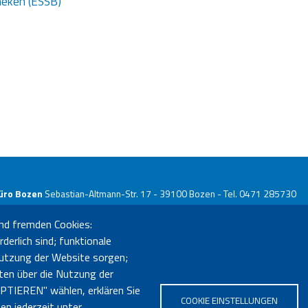
theken (ESSB)
üro Bozen
Sebastian-Altmann-Str. 17 - 39100 Bozen - Tel. 0471 285730
o Bruneck
Enrico-Fermi-Str. 6 (LibriKa) - 39031 Bruneck - Tel. 0474 414121
nd fremden Cookies:
derlich sind; funktionale
neuigkeiten@bvs.bz.it
- PEC:
bibliotheksverband@pec.bvs.bz.it
 Nutzung der Website sorgen;
ten über die Nutzung der
PTIEREN" wählen, erklären Sie
COOKIE EINSTELLUNGEN
en jederzeit unter