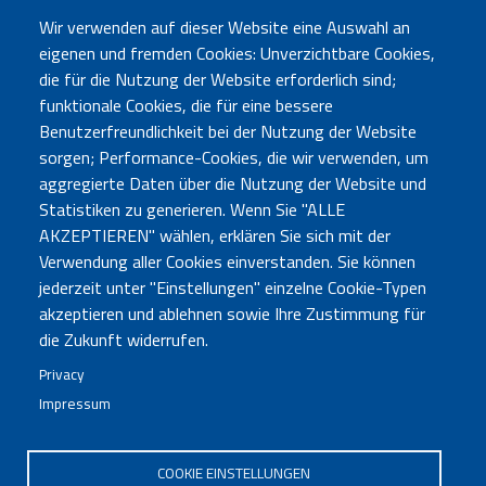
Wir verwenden auf dieser Website eine Auswahl an
Geben Sie hier das zugehörige Passwort an.
eigenen und fremden Cookies: Unverzichtbare Cookies,
die für die Nutzung der Website erforderlich sind;
Login
funktionale Cookies, die für eine bessere
Benutzerfreundlichkeit bei der Nutzung der Website
sorgen; Performance-Cookies, die wir verwenden, um
aggregierte Daten über die Nutzung der Website und
Statistiken zu generieren. Wenn Sie "ALLE
AKZEPTIEREN" wählen, erklären Sie sich mit der
Verwendung aller Cookies einverstanden. Sie können
jederzeit unter "Einstellungen" einzelne Cookie-Typen
akzeptieren und ablehnen sowie Ihre Zustimmung für
Büro Bozen
Sebastian-Altmann-Str. 17 - 39100 Bozen - Tel. 0471
die Zukunft widerrufen.
285730
Privacy
Büro Bruneck
Enrico-Fermi-Str. 6 (LibriKa) - 39031 Bruneck - Tel.
Impressum
0474 414121
neuigkeiten@bvs.bz.it
- PEC:
bibliotheksverband@pec.bvs.bz.it
COOKIE EINSTELLUNGEN