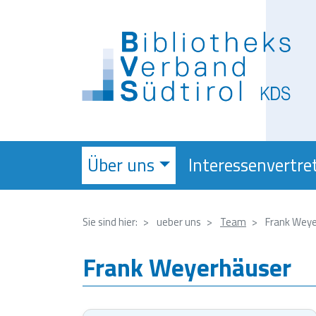
Über uns
Interessenvertre
Sie sind hier:
ueber uns
Team
Frank Weye
Frank Weyerhäuser