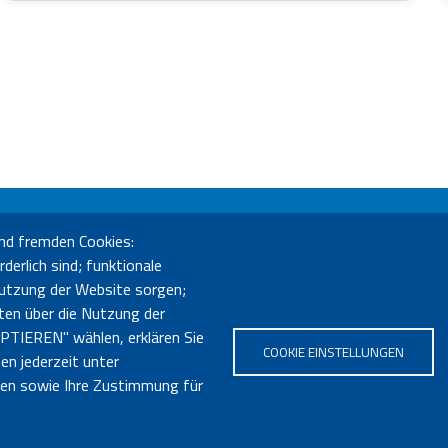
nd fremden Cookies:
üro Bozen
Sebastian-Altmann-Str. 17 - 39100 Bozen - Tel. 0471 285730
derlich sind; funktionale
o Bruneck
Enrico-Fermi-Str. 6 (LibriKa) - 39031 Bruneck - Tel. 0474 414121
 Nutzung der Website sorgen;
ten über die Nutzung der
neuigkeiten@bvs.bz.it
- PEC:
bibliotheksverband@pec.bvs.bz.it
PTIEREN" wählen, erklären Sie
COOKIE EINSTELLUNGEN
en jederzeit unter
hnen sowie Ihre Zustimmung für
Impressum
|
Privacy
|
Transparenz
|
Sozialbilanz
|
Barrierefreiheit
St.-Nr. 94003280214 | MwSt.-Nr. IT03059580211